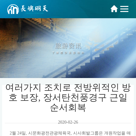
여러가지 조치로 전방위적인 방
호 보장, 장서탄천풍경구 근일
순서회복
2020-02-26
2월 24일, 시문화광전관광체육국, 시사회발그룹은 개원작업을 매