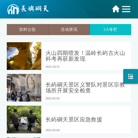
实时公告
活动资讯
5A专栏
火山四期喷发！温岭长屿古火山
科考再获新发现
2025-10-31
长屿硐天景区义警队对景区宗教
场所开展安全检查
2025-05-05
长屿硐天景区应急救援
2025-05-04