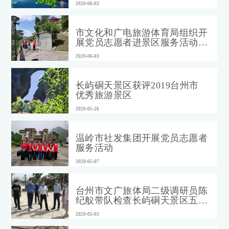
2020-06-03
市文化和广电旅游体育局组织开
展党员志愿者进景区服务活动助
力文明城市创建
2020-06-03
长屿硐天景区获评2019台州市
优秀旅游景区
2020-05-26
温岭市社发集团开展党员志愿者
服务活动
2020-05-07
台州市文广旅体局二级调研员陈
纪舣带队检查长屿硐天景区五一
假期疫情防控管理工作
2020-05-03