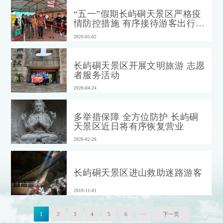
“五一”假期长屿硐天景区严格疫
情防控措施 有序接待游客出行游
玩
2020-05-02
长屿硐天景区开展文明旅游 志愿
者服务活动
2020-04-24
多举措保障 全方位防护 长屿硐
天景区近日将有序恢复营业
2020-02-26
长屿硐天景区进山救助迷路游客
2019-11-01
1
2
3
4
5
6
···
下一页