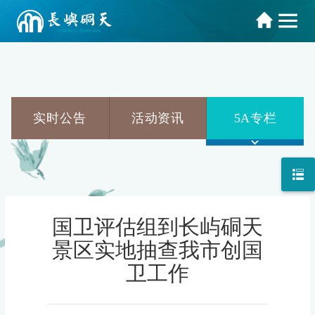
实时公告
活动资讯
5A专栏
国卫评估组到长屿硐天
景区实地抽查我市创国
卫工作