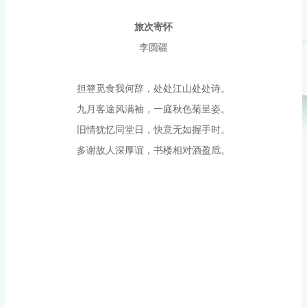
旅次寄怀
李圆疆
担簦觅食我何辞，处处江山处处诗。
九月客途风满袖，一庭秋色菊呈姿。
旧情犹忆同堂日，快意无如握手时。
多谢故人深厚谊，书楼相对酒盈卮。