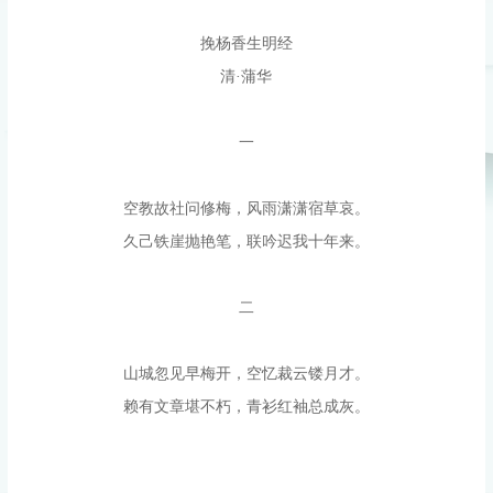
挽杨香生明经
清·蒲华
一
空教故社问修梅，风雨潇潇宿草哀。
久己铁崖抛艳笔，联吟迟我十年来。
二
山城忽见早梅开，空忆裁云镂月才。
赖有文章堪不朽，青衫红袖总成灰。