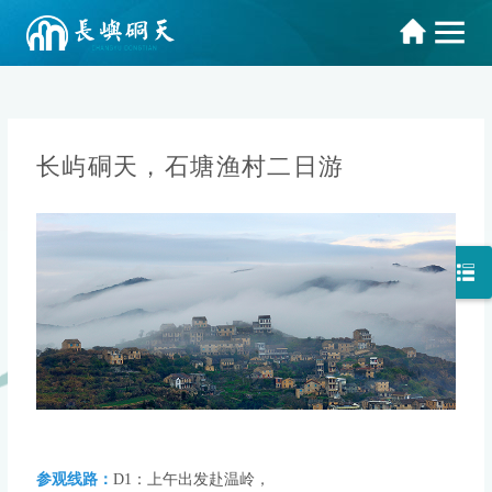
长屿硐天，石塘渔村二日游
参观线路：
D1：上午出发赴温岭，