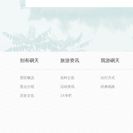
别有硐天
旅游资讯
我游硐天
景区概况
实时公告
出行方式
景点介绍
活动资讯
经典线路
历史文化
5A专栏