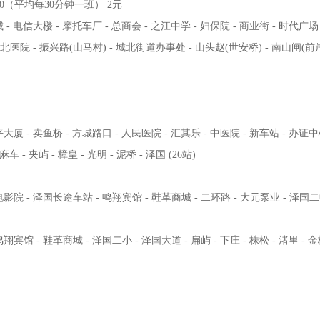
8:00（平均每30分钟一班） 2元
- 电信大楼 - 摩托车厂 - 总商会 - 之江中学 - 妇保院 - 商业街 - 时代广场 
城北医院 - 振兴路(山马村) - 城北街道办事处 - 山头赵(世安桥) - 南山闸(前岸)
厦 - 卖鱼桥 - 方城路口 - 人民医院 - 汇其乐 - 中医院 - 新车站 - 办证中心
车 - 夹屿 - 樟皇 - 光明 - 泥桥 - 泽国 (26站)
院 - 泽国长途车站 - 鸣翔宾馆 - 鞋革商城 - 二环路 - 大元泵业 - 泽国二中 -
宾馆 - 鞋革商城 - 泽国二小 - 泽国大道 - 扁屿 - 下庄 - 株松 - 渚里 - 金樟